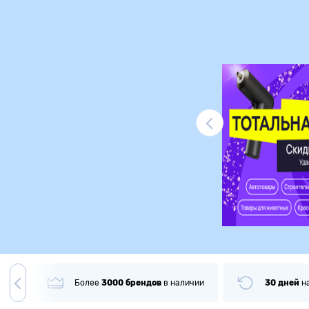
Ликвидация
гда
Более
3000
брендов
в наличии
30 дней
н