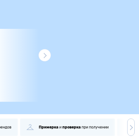
рендов
Примерка
и
проверка
при получении
С