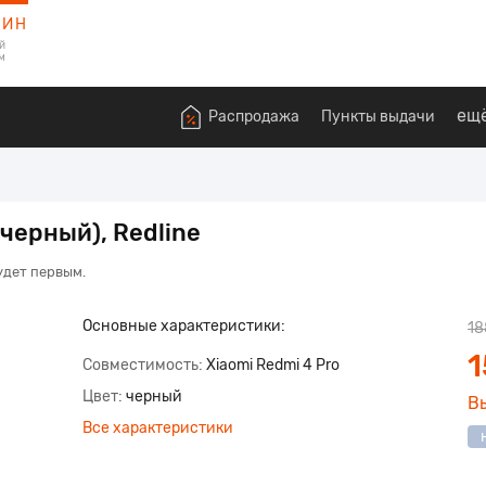
ЗИН
й
м
ещ
Распродажа
Пункты выдачи
черный), Redline
удет первым.
Основные характеристики:
18
1
Совместимость
Xiaomi Redmi 4 Pro
Цвет
черный
В
Все характеристики