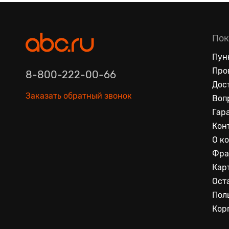
Пок
Пун
Про
8-800-222-00-66
Дос
Заказать обратный звонок
Воп
Гар
Кон
О к
Фра
Кар
Ост
Пол
Кор