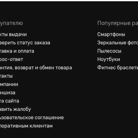
упателю
Популярные р
кты выдачи
Смартфоны
верить статус заказа
Зеркальные фот
тавка и оплата
Пылесосы
рос-ответ
Ноутбуки
антия, возврат и обмен товара
Фитнес браслет
такты
омпании
ншиза
та сайта
авить жалобу
ьзовательское соглашение
поративным клиентам