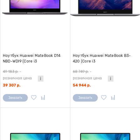
Ноутбук Huawei MateBook D14
Ноутбук Huawei MateBook B3-
NBD-WDI9 (Core i3
420 (Core i3
1115G4/8Gb/SSD256Gb/Intel UHD
1115G4/8Gb/SSD256Gb/14"/Win10Pro)
49 183 р.
-
68 749 р.
-
Graphics/14"/1920x1080/Win11H)
розничная цена
розничная цена
серый
39 307 р.
54 944 р.
Заказать
Заказать