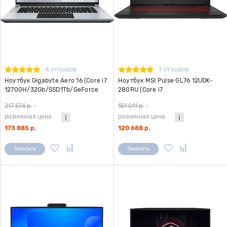
4 отзывов
1 отзывов
Ноутбук Gigabyte Aero 16 (Core i7
Ноутбук MSI Pulse GL76 12UDK-
12700H/32Gb/SSD1Tb/GeForce
280RU (Core i7
RTX3070Ti8Gb/16"/3840x2160/
12700H/16Gb/SSD512Gb/GeForce
217 574 р.
-
151 011 р.
-
Win11Pro) серый
RTX 3050 Ti
розничная цена
розничная цена
4Gb/17.3"/1920x1080/Win11H)
серый
173 885 р.
120 688 р.
Заказать
Заказать