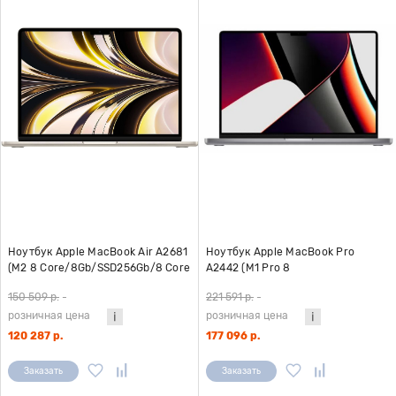
Ноутбук Apple MacBook Air A2681
Ноутбук Apple MacBook Pro
(M2 8 Core/8Gb/SSD256Gb/8 Core
A2442 (M1 Pro 8
GPU/13.6"/IPS/2560x1664/Mac OS)
Core/16Gb/SSD512Gb/14 Core
150 509 р.
-
221 591 р.
-
белый
GPU/14.2"/3024x1964/Mac OS)
розничная цена
розничная цена
серый
120 287 р.
177 096 р.
Заказать
Заказать