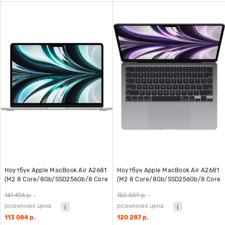
Ноутбук Apple MacBook Air A2681
Ноутбук Apple MacBook Air A2681
(M2 8 Core/8Gb/SSD256Gb/8 Core
(M2 8 Core/8Gb/SSD256Gb/8 Core
GPU/13.6"/IPS/2560x1664/Mac OS)
GPU/13.6"/IPS/2560x1664/Mac OS)
141 496 р.
-
150 509 р.
-
серебристый
серый
розничная цена
розничная цена
113 084 р.
120 287 р.