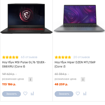
63 отзывов
20 отзывов
Ноутбук MSI Pulse GL76 12UEK-
Ноутбук Hiper DZEN MTL1569
088XRU (Core i5
(Core i3
12500H/16Gb/SSD512Gb/GeForce
1115G4/8Gb/SSD256Gb/Intel
141 624 р.
-
60 384 р.
-
RTX 3060
Graphics/15.6"/1920x1080/Win10)
розничная цена
розничная цена
6Gb/17.3"/1920x1080/Free DOS)
серебристый
серый
113 186 р.
48 259 р.
Заказать
Заказать