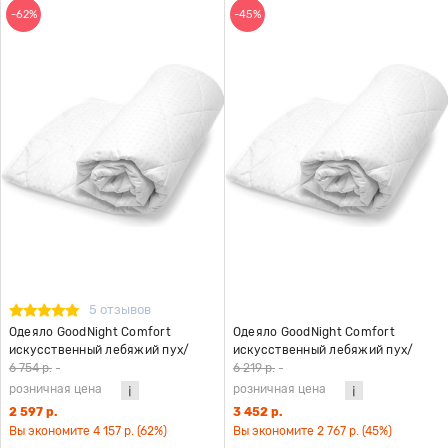
-62%
-45%
5 отзывов
Одеяло GoodNight Comfort
Одеяло GoodNight Comfort
искусcтвенный лебяжий пух/
искусcтвенный лебяжий пух/
микрофибра 300 гр/м2 евро
микрофибра 300 гр/м2 2 сп.
6 754 р.
-
6 219 р.
-
(200х220)
(172х205)
розничная цена
розничная цена
2 597 р.
3 452 р.
Вы экономите 4 157 р. (62%)
Вы экономите 2 767 р. (45%)