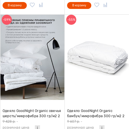
В корзину
В корзину
-59%
-55%
Одеяло GoodNight Organic овечья
Одеяло GoodNight Organic
шерсть/микрофибра 300 гр/м2 2
бамбук/микрофибра 300 гр/м2 2
сп. (172х205)
сп. (172х205)
9 428 р.
-
9 607 р.
-
розничная цена
розничная цена