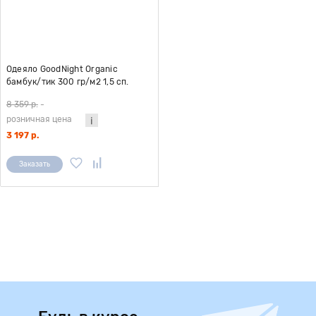
Одеяло GoodNight Organic
бамбук/тик 300 гр/м2 1,5 сп.
(140х205)
8 359 р.
-
розничная цена
3 197 р.
Заказать