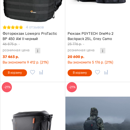
4 отзывов
Фоторюкзак Lowepro ProTactic
Рюкзак PGYTECH OneMo 2
BP 450 AW II черный
Backpack 25L, Grey Camo
46 875 р.
-
25 776 р.
-
розничная цена
розничная цена
37 463 р.
20 600 р.
Вы экономите 9 412 р. (21%)
Вы экономите 5 176 р. (21%)
В корзину
В корзину
-21%
-21%