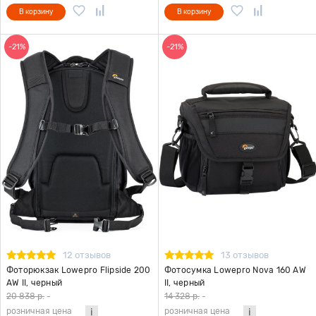
В корзину
В корзину
-21%
-21%
12 отзывов
13 отзывов
Фоторюкзак Lowepro Flipside 200
Фотосумка Lowepro Nova 160 AW
AW II, черный
II, черный
20 838 р.
-
14 328 р.
-
розничная цена
розничная цена