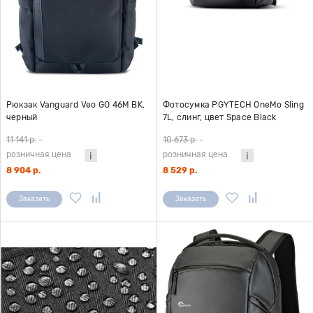
Рюкзак Vanguard Veo GO 46M BK,
Фотосумка PGYTECH OneMo Sling
черный
7L, слинг, цвет Space Black
11 141 р.
-
10 673 р.
-
розничная цена
розничная цена
8 904 р.
8 529 р.
Заказать
Заказать