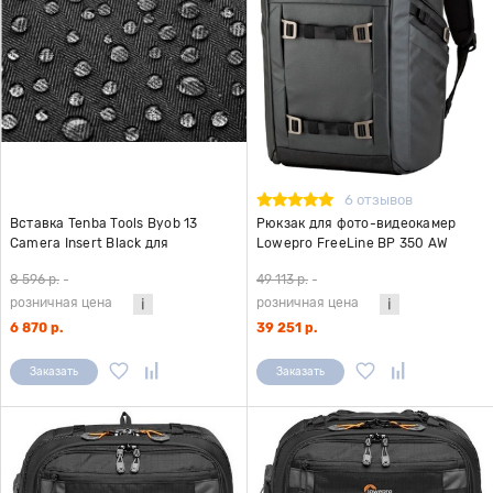
6 отзывов
Вставка Tenba Tools Byob 13
Рюкзак для фото-видеокамер
Camera Insert Black для
Lowepro FreeLine BP 350 AW
фотооборудования, черная
черный
8 596 р.
-
49 113 р.
-
розничная цена
розничная цена
6 870 р.
39 251 р.
Заказать
Заказать