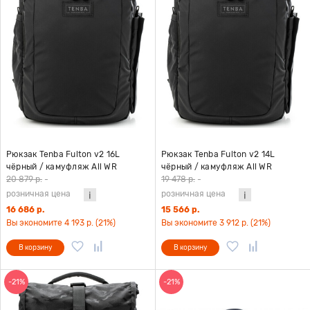
Рюкзак Tenba Fulton v2 16L
Рюкзак Tenba Fulton v2 14L
чёрный / камуфляж All WR
чёрный / камуфляж All WR
20 879 р.
-
19 478 р.
-
розничная цена
розничная цена
16 686 р.
15 566 р.
Вы экономите 4 193 р. (21%)
Вы экономите 3 912 р. (21%)
В корзину
В корзину
-21%
-21%