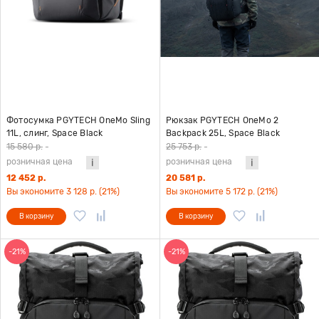
Фотосумка PGYTECH OneMo Sling
Рюкзак PGYTECH OneMo 2
11L, слинг, Space Black
Backpack 25L, Space Black
15 580 р.
-
25 753 р.
-
розничная цена
розничная цена
12 452 р.
20 581 р.
Вы экономите 3 128 р. (21%)
Вы экономите 5 172 р. (21%)
В корзину
В корзину
-21%
-21%