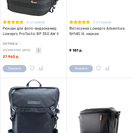
6 отзывов
2 отзывов
Рюкзак для фото-видеокамер
Фотосумка Lowepro Adventura
Lowepro ProTactic BP 350 AW II
SH140 III, черная
черный
34 988 р.
-
розничная цена
9 181 р.
27 962 р.
Заказать
Заказать