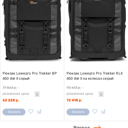
Рюкзак Lowepro Pro Trekker BP
Рюкзак Lowepro Pro Trekker RLX
450 AW II серый
450 AW II на колесах серый
77 863 р.
-
90 613 р.
-
розничная цена
розничная цена
62 228 р.
72 418 р.
Заказать
Заказать
Вперед