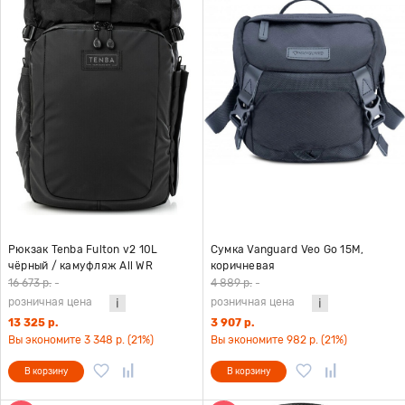
Рюкзак Tenba Fulton v2 10L
Сумка Vanguard Veo Go 15M,
чёрный / камуфляж All WR
коричневая
16 673 р.
-
4 889 р.
-
розничная цена
розничная цена
13 325 р.
3 907 р.
Вы экономите 3 348 р. (21%)
Вы экономите 982 р. (21%)
В корзину
В корзину