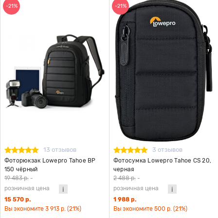
-21%
-21%
13 отзывов
3 отзывов
Фоторюкзак Lowepro Tahoe BP
Фотосумка Lowepro Tahoe CS 20,
150 чёрный
черная
19 483 р.
-
2 488 р.
-
розничная цена
розничная цена
15 570 р.
1 988 р.
Вы экономите 3 913 р. (21%)
Вы экономите 500 р. (21%)