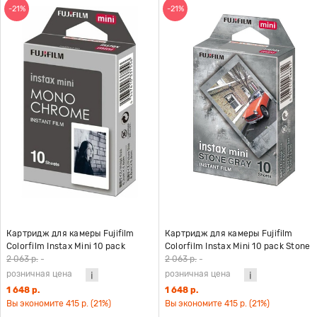
-21%
-21%
Картридж для камеры Fujifilm
Картридж для камеры Fujifilm
Colorfilm Instax Mini 10 pack
Colorfilm Instax Mini 10 pack Stone
Monochrome
Gray
2 063 р.
-
2 063 р.
-
розничная цена
розничная цена
1 648 р.
1 648 р.
Вы экономите 415 р. (21%)
Вы экономите 415 р. (21%)