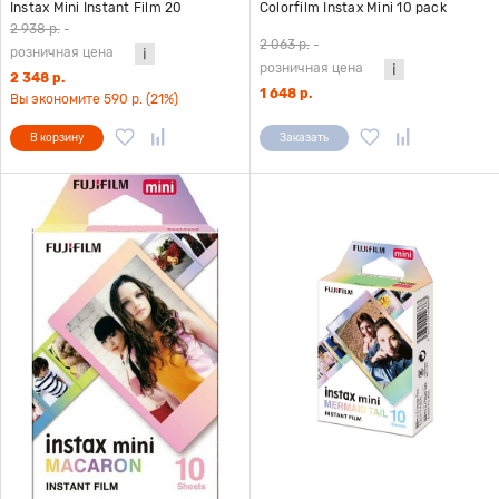
Instax Mini Instant Film 20
Colorfilm Instax Mini 10 pack
снимков
Contact Sheet
2 938 р.
-
2 063 р.
-
розничная цена
розничная цена
2 348 р.
1 648 р.
Вы экономите 590 р. (21%)
В корзину
Заказать