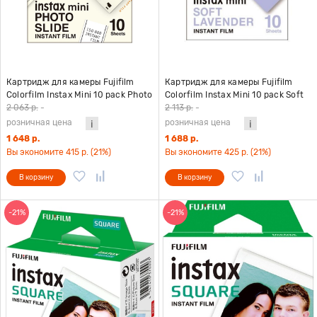
Картридж для камеры Fujifilm
Картридж для камеры Fujifilm
Colorfilm Instax Mini 10 pack Photo
Colorfilm Instax Mini 10 pack Soft
Slide
Lavender
2 063 р.
-
2 113 р.
-
розничная цена
розничная цена
1 648 р.
1 688 р.
Вы экономите 415 р. (21%)
Вы экономите 425 р. (21%)
В корзину
В корзину
-21%
-21%