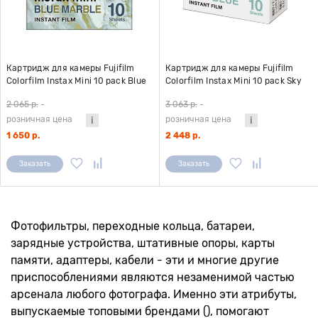
Картридж для камеры Fujifilm
Картридж для камеры Fujifilm
Colorfilm Instax Mini 10 pack Blue
Colorfilm Instax Mini 10 pack Sky
Marble
Blue
2 065 р.
-
3 063 р.
-
розничная цена
розничная цена
1 650 р.
2 448 р.
Заказать
Заказать
Фотофильтры, переходные кольца, батареи,
зарядные устройства, штативные опоры, карты
памяти, адаптеры, кабели - эти и многие другие
приспособлениями являются незаменимой частью
арсенала любого фотографа. Именно эти атрибуты,
выпускаемые топовыми брендами (), помогают