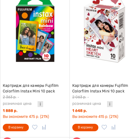
Картридж для камеры Fujifilm
Картридж для камеры Fujifilm
Colorfilm Instax Mini 10 pack
Colorfilm Instax Mini 10 pack
Rainbow
Hearts
2 363 р.
-
2 063 р.
-
розничная цена
розничная цена
1 888 р.
1 648 р.
Вы экономите 475 р. (21%)
Вы экономите 415 р. (21%)
В корзину
В корзину