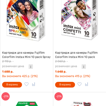
Картридж для камеры Fujifilm
Картридж для камеры Fujifilm
Colorfilm Instax Mini 10 pack Spray
Colorfilm Instax Mini 10 pack
Art
Confetti
2 113 р.
-
2 063 р.
-
розничная цена
розничная цена
1 688 р.
1 648 р.
Вы экономите 425 р. (21%)
Вы экономите 415 р. (21%)
В корзину
В корзину
-21%
-21%