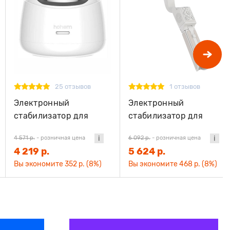
25 отзывов
1 отзывов
Электронный
Электронный
стабилизатор для
стабилизатор для
смартфона Hohem GO
смартфона Hohem
4 571 р.
-
розничная цена
6 092 р.
-
розничная цена
белый
iSteady Q белый
4 219 р.
5 624 р.
Вы экономите 352 р. (8%)
Вы экономите 468 р. (8%)