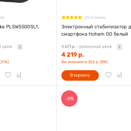
вов
25 отзывов
ike PLSW5500SL1,
Электронный стабилизатор 
смартфона Hohem GO белый
я цена
4 571 р.
-
розничная цена
4 219 р.
(21%)
Вы экономите 352 р. (8%)
В корзину
-8%