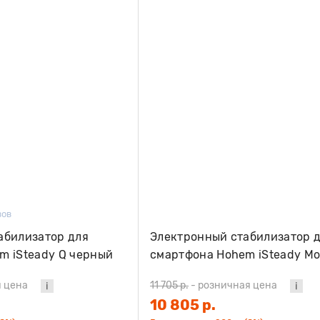
вов
абилизатор для
Электронный стабилизатор 
m iSteady Q черный
смартфона Hohem iSteady Mob
Kit версия 2024 черный
 цена
11 705 р.
-
розничная цена
10 805 р.