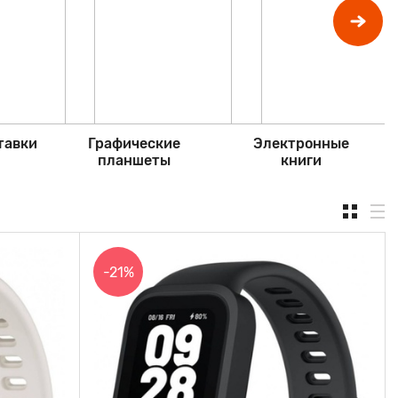
тавки
Графические
Электронные
планшеты
книги
-21%