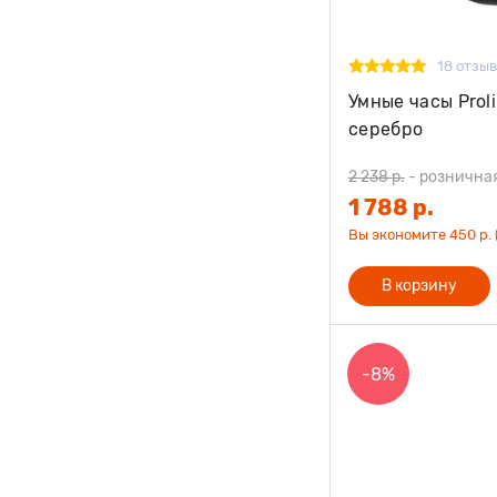
18 отзы
Умные часы Prol
серебро
2 238 р.
-
рознична
1 788 р.
Вы экономите 450 р. 
В корзину
-8%