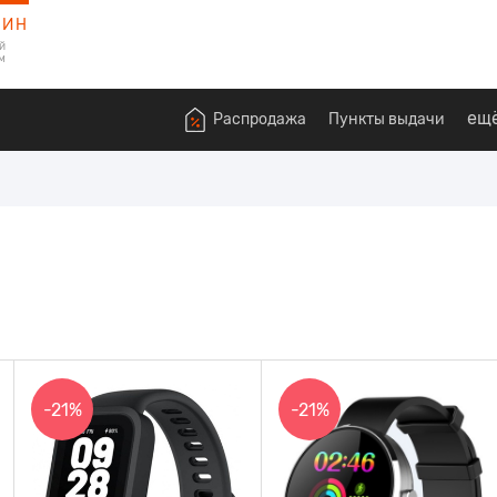
ЗИН
й
м
ещ
Распродажа
Пункты выдачи
-21%
-21%