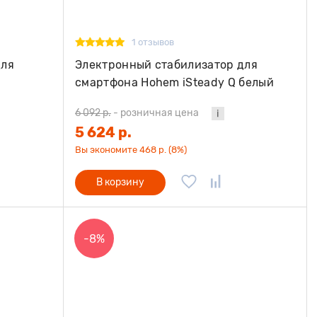
1 отзывов
для
Электронный стабилизатор для
смартфона Hohem iSteady Q белый
6 092 р.
-
розничная цена
5 624 р.
Вы экономите 468 р. (8%)
В корзину
-8%