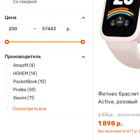
Со скидкой
Цена
—
р.
Производитель
Amazfit (4)
HOHEM (14)
PocketBook (10)
Prolike (59)
Фитнес браслет 
Xiaomi (11)
Active, розовый
Посмотреть все
2 375 р.
-
розничная
1 898 р.
Вы экономите 477 р. 