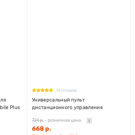
14 отзывов
для
Универсальный пульт
ile Plus
дистанционного управления
стабилизатором Hohem HRT-03
724 р.
-
розничная цена
668 р.