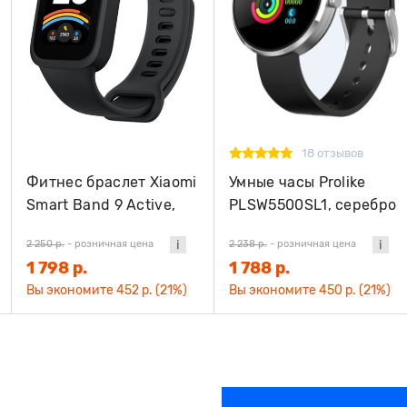
18 отзывов
Фитнес браслет Xiaomi
Умные часы Prolike
Smart Band 9 Active,
PLSW5500SL1, серебро
чёрный
2 250 р.
-
розничная цена
2 238 р.
-
розничная цена
1 798 р.
1 788 р.
Вы экономите 452 р. (21%)
Вы экономите 450 р. (21%)