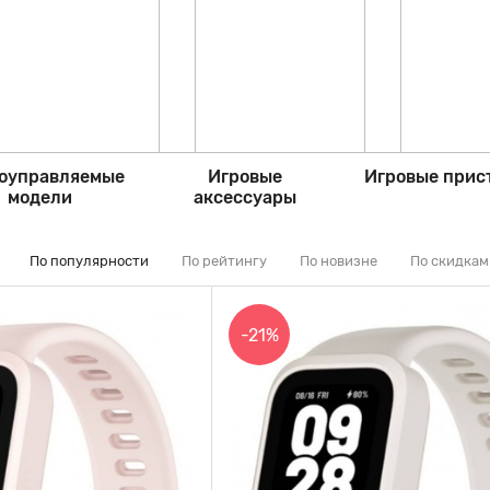
оуправляемые
Игровые
Игровые прис
модели
аксессуары
По популярности
По рейтингу
По новизне
По скидкам
-21%