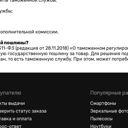
зиты таможенной службы;
ужбы;
дополнительной комиссии.
ой пошлины?
N 311-Ф3 (редакция от 28.11.2018) «О таможенном регул
ю государственную пошлину за товар. Для решения по
н, то есть таможенную службу. При этом, может потреб
упателю
Популярные р
кты выдачи
Смартфоны
верить статус заказа
Зеркальные фот
тавка и оплата
Пылесосы
рос-ответ
Ноутбуки