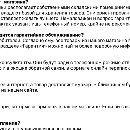
т-магазина?
ики располагает собственными складскими помещениями
 владеют базой для хранения товара. Они ориентирован
ставляет желать лучшего. Немаловажен и вопрос гарант
тактах указан лишь телефонный номер, крайне не рекоме
водится гарантийное обслуживание?
бителей. Согласно ему, все товары из нашего магазина
 В разделе «Гарантия» можно найти более подробную ин
онсультанты. Они будут рады в телефонном режиме отве
и в окошке обратной связи, в формате онлайн перепис
рез интернет, а товар доставляет курьер. В ближайшем 
 на нашем сайте.
вары, которые оформлены в нашем магазине. Если вы зака
опления?
дукцию, реализующуюся по скидкам.