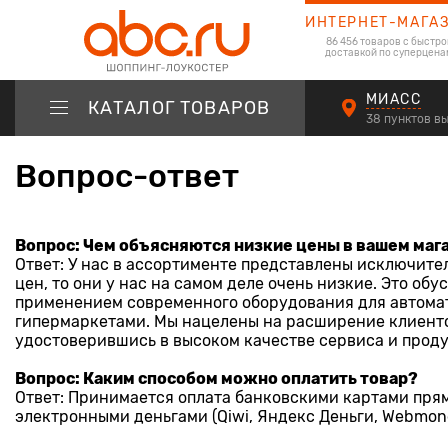
ИНТЕРНЕТ-МАГА
86 456 товаров с быстро
доставкой по суперцена
МИАСС
КАТАЛОГ ТОВАРОВ
38 пунктов в
Вопрос-ответ
Вопрос: Чем объясняются низкие цены в вашем маг
Ответ: У нас в ассортименте представлены исключите
цен, то они у нас на самом деле очень низкие. Это о
применением современного оборудования для автомат
гипермаркетами. Мы нацелены на расширение клиентск
удостоверившись в высоком качестве сервиса и прод
Вопрос: Каким способом можно оплатить товар?
Ответ: Принимается оплата банковскими картами прям
электронными деньгами (Qiwi, Яндекс Деньги, Webmon