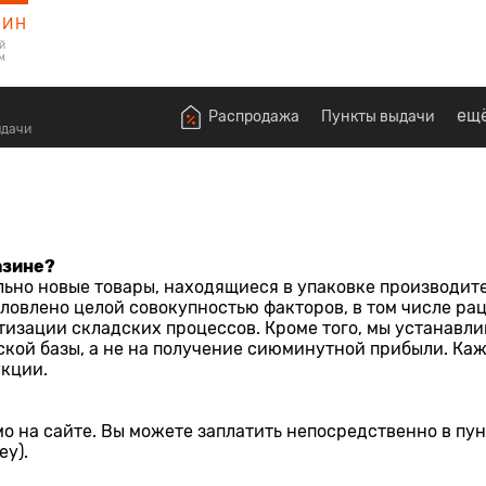
ЗИН
й
м
ещ
Распродажа
Пункты выдачи
ыдачи
азине?
льно новые товары, находящиеся в упаковке производи
бусловлено целой совокупностью факторов, в том числе 
изации складских процессов. Кроме того, мы устанавл
ой базы, а не на получение сиюминутной прибыли. Кажд
укции.
о на сайте. Вы можете заплатить непосредственно в пу
ey).