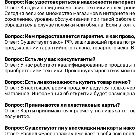
Вопрос: Как удостовериться в надежности интерне
Ответ: Каждый солидный магазин техники и электрон
Сегодня великое множество магазинов в интернете не
сожалению, уровень обслуживания при такой работе о
обращаться в случае поломки или обмана. Если в кон
Вопрос: Кем предоставляется гарантия, и как про
Ответ: Существует закон РФ, защищающий права потре
предъявлении гарантийного талона, товарного чека.
Вопрос: Есть ли у вас консультанты?
Ответ: У нас работают квалифицированные продавцы-к
приобретением техники. Проконсультироваться можно 
Вопрос: Есть ли возможность купить товар лично?
Ответ: В настоящее время продажи ведутся только че
магазинов. Информация об открытии будет размещена
Вопрос: Принимаются ли пластиковые карты?
Ответ: Карты принимаются к расчету, но лишь за те то
получится.
Вопрос: Существуют ли у вас скидки или карты нак
Ответ: Раздел «Распродажа» вмещает в себя всю про