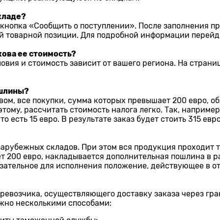
складе?
 кнопка «Сообщить о поступлении». После заполнения п
 товарной позиции. Для подробной информации перейди
кова ее стоимость?
ловия и стоимость зависит от вашего региона. На стран
ошлины?
вом, все покупки, сумма которых превышает 200 евро, о
му, рассчитать стоимость налога легко. Так, например,
о есть 15 евро. В результате заказ будет стоить 315 евро
 зарубежных складов. При этом вся продукция проходит
т 200 евро, накладывается дополнительная пошлина в ра
зательное для исполнения положение, действующее в о
еревозчика, осуществляющего доставку заказа через гра
ожно несколькими способами: