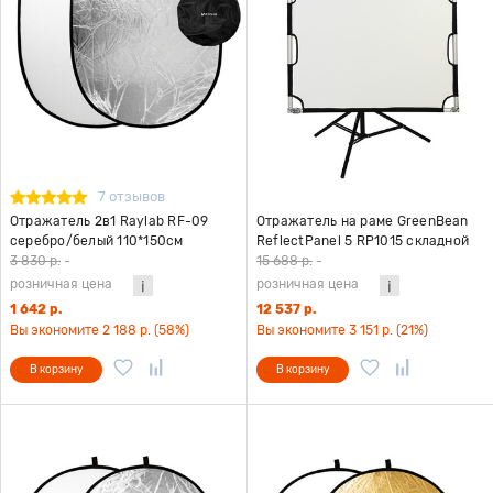
7 отзывов
Отражатель 2в1 Raylab RF-09
Отражатель на раме GreenBean
серебро/белый 110*150см
ReflectPanel 5 RP1015 складной
3 830 р.
-
15 688 р.
-
розничная цена
розничная цена
1 642 р.
12 537 р.
Вы экономите 2 188 р. (58%)
Вы экономите 3 151 р. (21%)
В корзину
В корзину