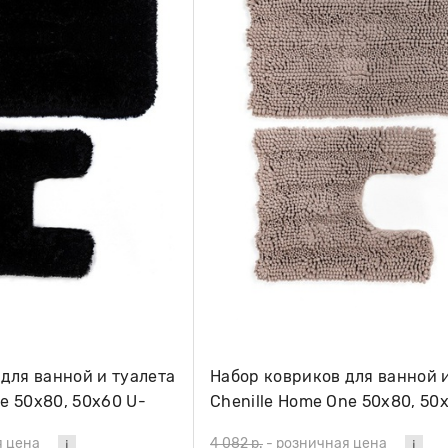
для ванной и туалета
Набор ковриков для ванной 
e 50х80, 50х60 U-
Chenille Home One 50х80, 50
shape, бежевый
я цена
4 082 р.
-
розничная цена