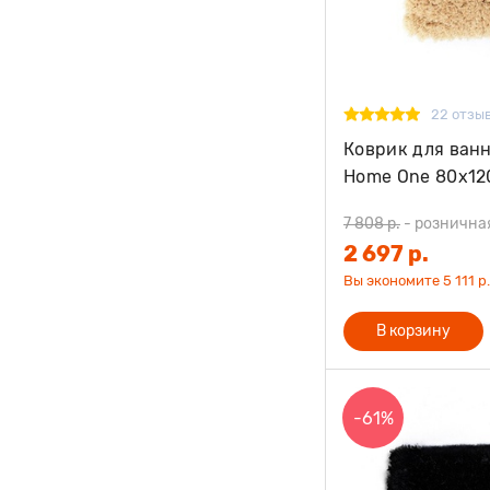
22 отзы
Коврик для ван
Home One 80х12
7 808 р.
-
рознична
2 697 р.
Вы экономите 5 111 р.
В корзину
-61%