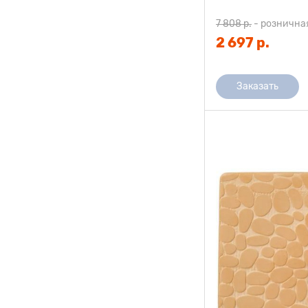
7 808 р.
-
рознична
2 697 р.
Заказать