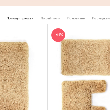
По популярности
По рейтингу
По новизне
По скидкам
-61%