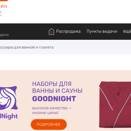
ЗИН
й
м
ещ
Распродажа
Пункты выдачи
ыдачи
ссуары для ванной и туалета