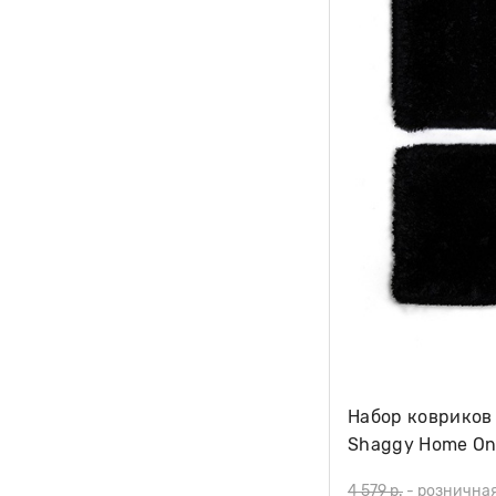
Набор ковриков 
Shaggy Home On
shape, черный
4 579 р.
-
рознична