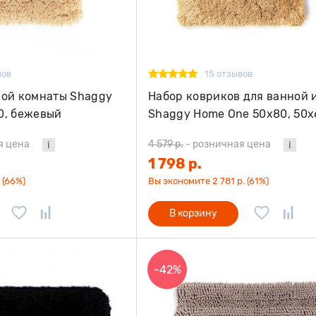
вов
15 отзывов
ной комнаты Shaggy
Набор ковриков для ванной 
0, бежевый
Shaggy Home One 50х80, 50х
shape, бежевый
я цена
4 579 р.
-
розничная цена
1 798 р.
 (66%)
Вы экономите 2 781 р. (61%)
В корзину
-42%