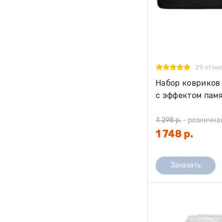
29 отзы
Набор ковриков 
с эффектом памя
43х61, чёрный
4 298 р.
-
рознична
1 748 р.
Заказать