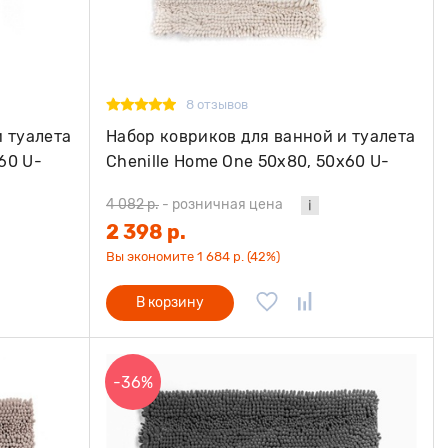
8 отзывов
и туалета
Набор ковриков для ванной и туалета
60 U-
Chenille Home One 50х80, 50х60 U-
shape, молочный
4 082 р.
-
розничная цена
2 398 р.
Вы экономите 1 684 р. (42%)
В корзину
-36%