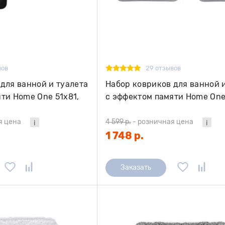
вов
29 отзывов
для ванной и туалета
Набор ковриков для ванной 
ти Home One 51х81,
с эффектом памяти Home One
43х61, темно-серый
я цена
4 599 р.
-
розничная цена
1 748 р.
Заказать