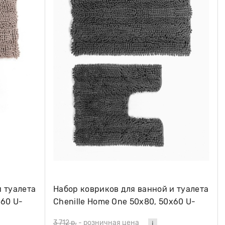
и туалета
Набор ковриков для ванной и туалета
х60 U-
Chenille Home One 50х80, 50х60 U-
shape, серый
3 712 р.
-
розничная цена