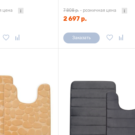
я цена
7 808 р.
-
розничная цена
2 697 р.
Заказать