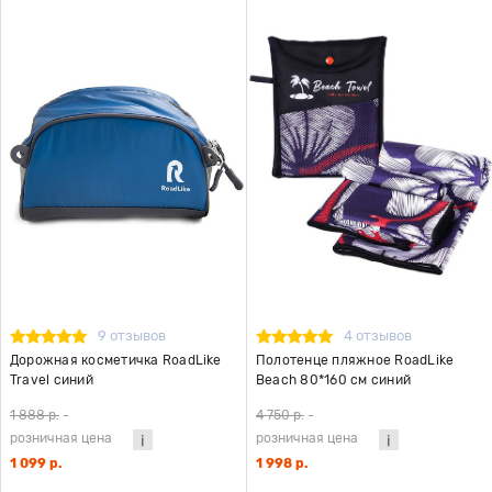
9 отзывов
4 отзывов
Дорожная косметичка RoadLike
Полотенце пляжное RoadLike
Travel синий
Beach 80*160 см синий
1 888 р.
-
4 750 р.
-
розничная цена
розничная цена
1 099 р.
1 998 р.