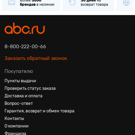
Более
3000
30 дней
на
Только
ори
брендов
в наличии
возврат товара
товары
изв
8-800-222-00-66
Заказать обратный звонок
Покупателю
Пункты выдачи
Проверить статус заказа
Доставка и оплата
Вопрос-ответ
Гарантия, возврат и обмен товара
Контакты
О компании
Франшиза