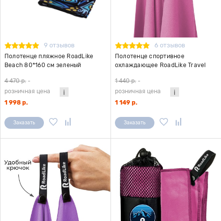
9 отзывов
6 отзывов
Полотенце пляжное RoadLike
Полотенце спортивное
Beach 80*160 см зеленый
охлаждающее RoadLike Travel
50*100 см фуксия
4 470 р.
-
1 440 р.
-
розничная цена
розничная цена
1 998 р.
1 149 р.
Заказать
Заказать