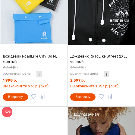
Дождевик RoadLike City Go M,
Дождевик RoadLike Street 2XL,
желтый
черный
2 934 р.
-
3 950 р.
-
розничная цена
розничная цена
1 998 р.
2 597 р.
Вы экономите 936 р. (32%)
Вы экономите 1 353 р. (35%)
В корзину
В корзину
-32%