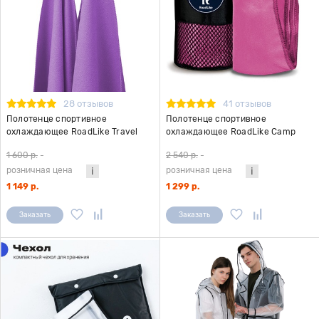
28 отзывов
41 отзывов
Полотенце спортивное
Полотенце спортивное
охлаждающее RoadLike Travel
охлаждающее RoadLike Camp
50*100 см черника
70*140 см фуксия
1 600 р.
-
2 540 р.
-
розничная цена
розничная цена
1 149 р.
1 299 р.
Заказать
Заказать