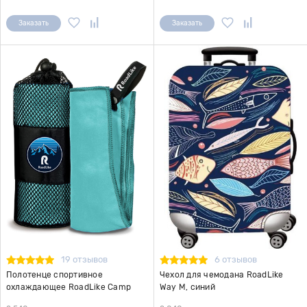
Заказать
Заказать
19 отзывов
6 отзывов
Полотенце спортивное
Чехол для чемодана RoadLike
охлаждающее RoadLike Camp
Way M, синий
70*140 см мятный