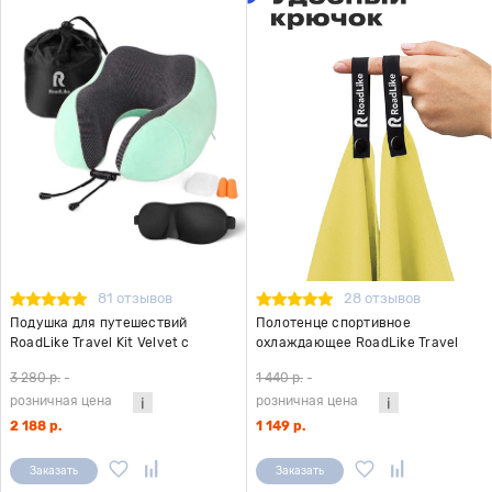
81 отзывов
28 отзывов
Подушка для путешествий
Полотенце спортивное
RoadLike Travel Kit Velvet с
охлаждающее RoadLike Travel
эффектом памяти, мятный
50*100 см желтый
3 280 р.
-
1 440 р.
-
розничная цена
розничная цена
2 188 р.
1 149 р.
Заказать
Заказать