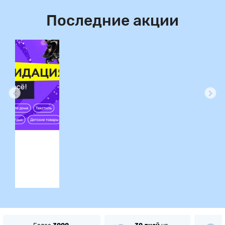
Последние акции
ция