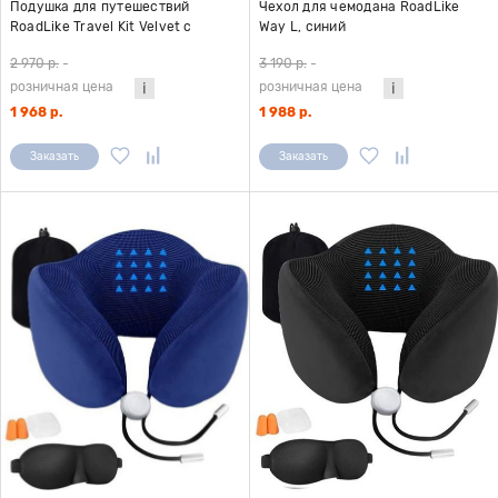
Подушка для путешествий
Чехол для чемодана RoadLike
RoadLike Travel Kit Velvet с
Way L, синий
эффектом памяти, оранжевый
2 970 р.
-
3 190 р.
-
розничная цена
розничная цена
1 968 р.
1 988 р.
Заказать
Заказать