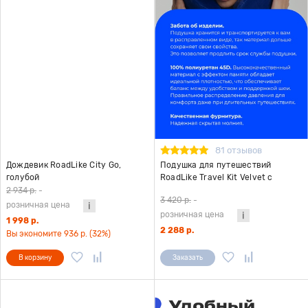
81 отзывов
Дождевик RoadLike City Go,
Подушка для путешествий
голубой
RoadLike Travel Kit Velvet с
эффектом памяти, голубой
2 934 р.
-
3 420 р.
-
розничная цена
розничная цена
1 998 р.
2 288 р.
Вы экономите 936 р. (32%)
В корзину
Заказать