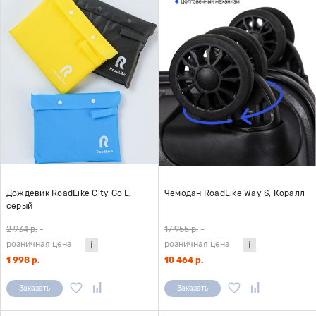
Дождевик RoadLike City Go L,
Чемодан RoadLike Way S, Коралл
серый
2 934 р.
-
17 955 р.
-
розничная цена
розничная цена
1 998 р.
10 464 р.
Заказать
Заказать