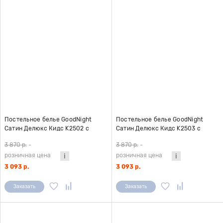
Постельное белье GoodNight
Постельное белье GoodNight
Сатин Делюкс Кидс K2502 с
Сатин Делюкс Кидс K2503 с
компаньоном (с нав. 50х70)
компаньоном (с нав. 50х70)
3 870 р.
-
3 870 р.
-
розничная цена
розничная цена
3 093 р.
3 093 р.
Заказать
Заказать