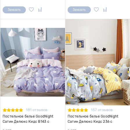
Заказать
Заказать
181 отзывов
157 отзывов
Постельное белье GoodNight
Постельное белье GoodNight
Сатин Делюкс Кидс В143 с
Сатин Делюкс Кидс 236 с
компаньоном 1,5 сп. (с нав. 50х70)
компаньоном 1,5 сп. (с нав. 50х70)