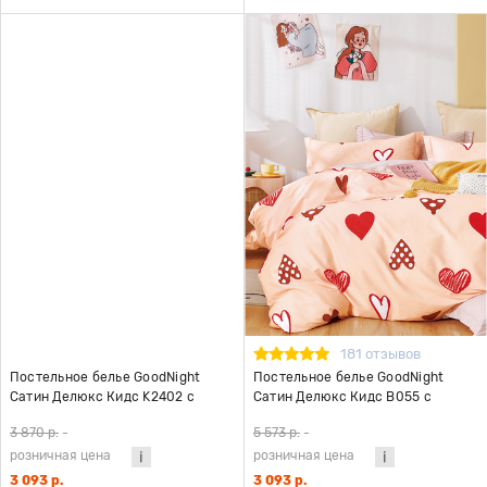
181 отзывов
Постельное белье GoodNight
Постельное белье GoodNight
Сатин Делюкс Кидс K2402 с
Сатин Делюкс Кидс В055 с
компаньоном 1,5 сп. (с нав. 50х70)
компаньоном (с нав. 50х70)
3 870 р.
-
5 573 р.
-
розничная цена
розничная цена
3 093 р.
3 093 р.