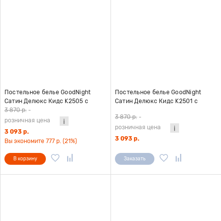
Постельное белье GoodNight
Постельное белье GoodNight
Сатин Делюкс Кидс K2505 с
Сатин Делюкс Кидс K2501 с
компаньоном 1,5 сп. (с нав. 50х70)
компаньоном 1,5 сп. (с нав. 50х70)
3 870 р.
-
3 870 р.
-
розничная цена
розничная цена
3 093 р.
3 093 р.
Вы экономите 777 р. (21%)
В корзину
Заказать