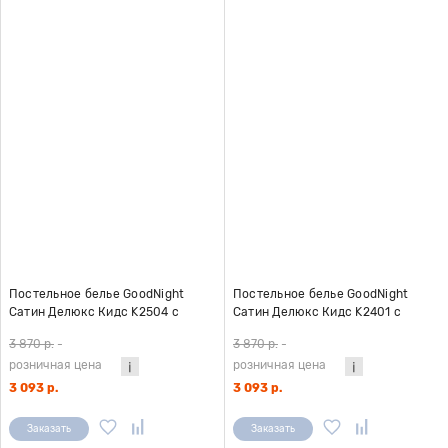
Постельное белье GoodNight
Постельное белье GoodNight
Сатин Делюкс Кидс K2504 с
Сатин Делюкс Кидс K2401 с
компаньоном 1,5 сп. (с нав. 50х70)
компаньоном (с нав. 50х70)
3 870 р.
-
3 870 р.
-
розничная цена
розничная цена
3 093 р.
3 093 р.
Заказать
Заказать