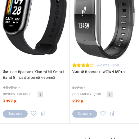
42 отзывов
Фитнес браслет Xiaomi Mi Smart
Умный браслет iWOWN i6Pro
Band 8, графитовый черный
4 000 р.
-
259 р.
-
розничная цена
розничная цена
3 197 р.
239 р.
Заказать
Заказать