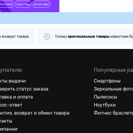
а
возврат товара
Только
оригинальные
товары
известных б
упателю
Популярные р
кты выдачи
Смартфоны
верить статус заказа
Зеркальные фот
тавка и оплата
Пылесосы
рос-ответ
Ноутбуки
антия, возврат и обмен товара
Фитнес браслет
такты
омпании