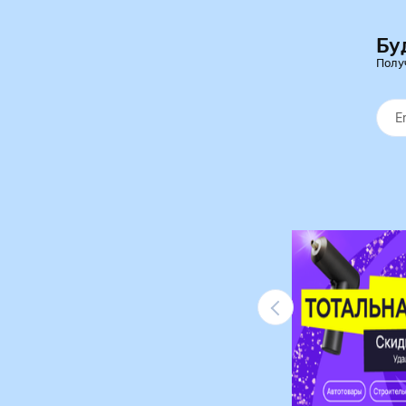
Бу
Полу
Ликвидация