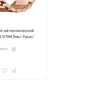
й металлический
t GTR47мм/ Pace/
+/ Stratos3, розовое
цена