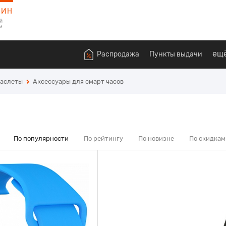
ЗИН
й
м
ещ
Распродажа
Пункты выдачи
раслеты
Аксессуары для смарт часов
По популярности
По рейтингу
По новизне
По скидкам