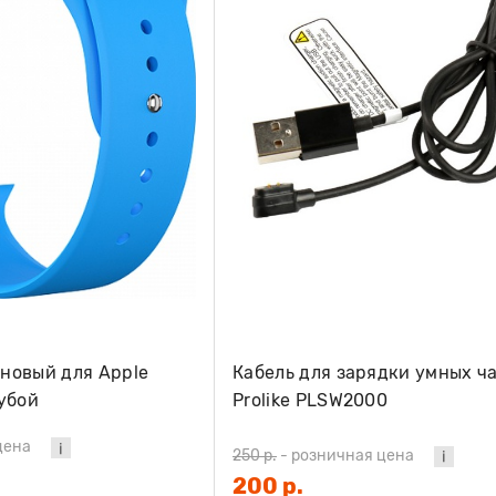
новый для Apple
Кабель для зарядки умных ч
убой
Prolike PLSW2000
цена
250 р.
-
розничная цена
200 р.