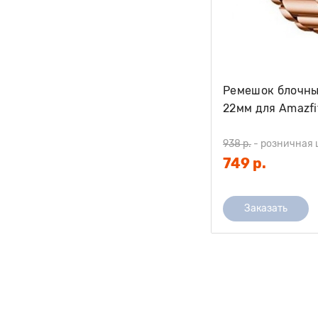
Ремешок блочны
22мм для Amazfi
Stratos/ Stratos
золото
938 р.
-
розничная 
749 р.
Заказать