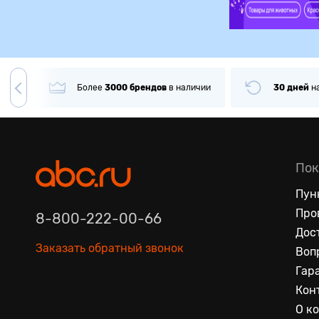
гда
Более
3000
брендов
в наличии
30 дней
н
Пок
Пун
Про
8-800-222-00-66
Дос
Заказать обратный звонок
Воп
Гар
Кон
О к