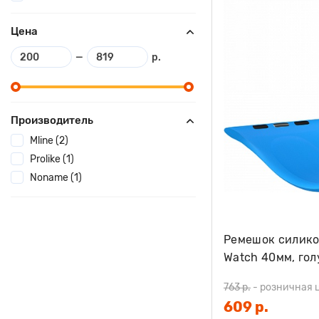
Цена
—
р.
Производитель
Mline (2)
Prolike (1)
Noname (1)
Ремешок силико
Watch 40мм, гол
763 р.
-
розничная 
609 р.