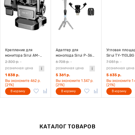
Крепление для
Адаптер для
Угловая площа
монитора Sirui AM-
монопода Sirui P-36
Sirui TY-110LBG
MTS с двумя винтами
Kit
2 300 р.
-
6 708 р.
-
7 051 р.
-
1/4-20
розничная цена
розничная цена
розничная цена
1 838 р.
5 361 р.
5 635 р.
Вы экономите 462 р.
Вы экономите 1 347 р.
Вы экономите 1 4
(21%)
(21%)
(21%)
В корзину
В корзину
В корзину
КАТАЛОГ ТОВАРОВ